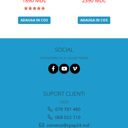
1890 MDL
2390 MDL
ADAUGA IN COS
ADAUGA IN COS
SOCIAL
Urmareste-ne in social media
SUPORT CLIENTI
24/24
079 791 480
068 022 110
comenzi@cpap24.md