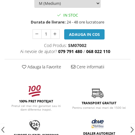
IN STOC
Durata de livrare:
24 - 48 ore lucratoare
ADAUGA IN COS
Cod Produs:
SM07002
Ai nevoie de ajutor?
079 791 480
/
068 022 110
Adauga la Favorite
Cere informatii
100% PRET PROTEJAT
TRANSPORT GRATUIT
Pretul cel mai mic garantat sau iti
Pentru comenzi mai mari de 1500 lei
dam diferenta inapoi.
DEALER AUTORIZAT