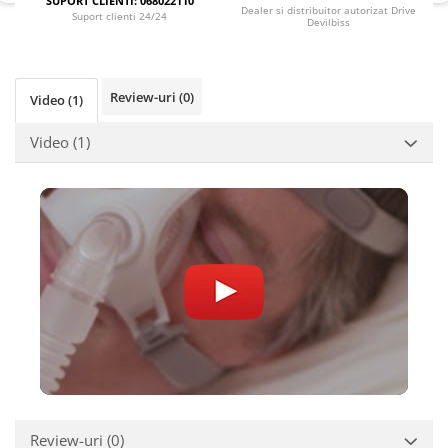
SUPORT CLIENTI: 068022110
Dealer si distribuitor autorizat Drive
Suport clienti 24/24
Devilbiss
Review-uri
(0)
Video
(1)
Video
(1)
Review-uri
(0)