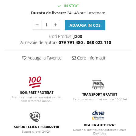
IN STOC
Durata de livrare:
24 - 48 ore lucratoare
ADAUGA IN COS
Cod Produs:
J200
Ai nevoie de ajutor?
079 791 480
/
068 022 110
Adauga la Favorite
Cere informatii
100% PRET PROTEJAT
TRANSPORT GRATUIT
Pretul cel mai mic garantat sau iti
Pentru comenzi mai mari de 1500 lei
dam diferenta inapoi.
DEALER AUTORIZAT
SUPORT CLIENTI: 068022110
Dealer si distribuitor autorizat Drive
Suport clienti 24/24
Devilbiss