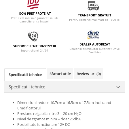
100% PRET PROTEJAT
TRANSPORT GRATUIT
Pretul cel mai mic garantat sau iti
Pentru comenzi mai mari de 1500 lei
dam diferenta inapoi.
DEALER AUTORIZAT
SUPORT CLIENTI: 068022110
Dealer si distribuitor autorizat Drive
Suport clienti 24/24
Devilbiss
Sfaturi utile
Review-uri
(0)
Specificatii tehnice
Specificatii tehnice
Dimensiuni reduse 10,7cm x 16,5cm x 17,5cm incluzand
umdificatorul
Presiune relgabila intre 3 – 20 cm H
O
2
Nivel de zgomot minim – doar 26dbA
Posibilitate functionare 12V DC