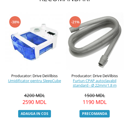
-38%
-21%
Producator: Drive DeVilbiss
Producator: Drive DeVilbiss
Umidificator pentru SleepCube
Furtun CPAP autoclavabil
standard - Ø 22mm/1.8 m
4200 MDL
1500 MDL
2590 MDL
1190 MDL
ADAUGA IN COS
PRECOMANDA