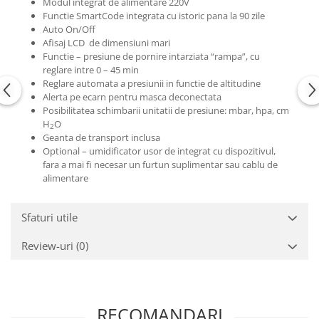
Modul integrat de alimentare 220V
Functie SmartCode integrata cu istoric pana la 90 zile
Auto On/Off
Afisaj LCD de dimensiuni mari
Functie – presiune de pornire intarziata “rampa”, cu
reglare intre 0 – 45 min
Reglare automata a presiunii in functie de altitudine
Alerta pe ecarn pentru masca deconectata
Posibilitatea schimbarii unitatii de presiune: mbar, hpa, cm
H
O
2
Geanta de transport inclusa
Optional –
umidificator
usor de integrat cu dispozitivul,
fara a mai fi necesar un furtun suplimentar sau cablu de
alimentare
Sfaturi utile
Review-uri
(0)
RECOMANDARI