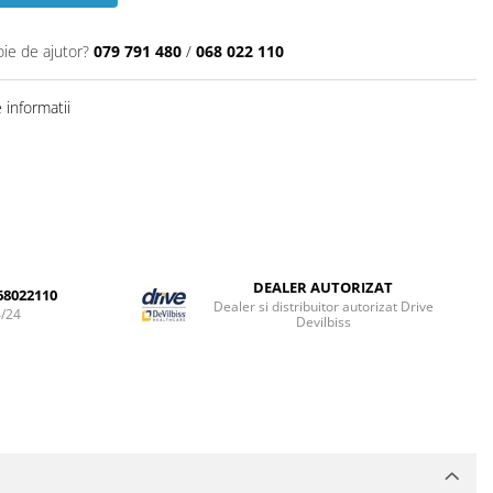
oie de ajutor?
079 791 480
/
068 022 110
informatii
DEALER AUTORIZAT
68022110
Dealer si distribuitor autorizat Drive
4/24
Devilbiss