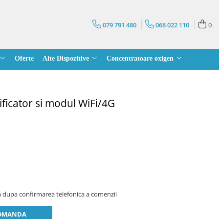
079 791 480
068 022 110
0
Oferte
Alte Dispozitive
Concentratoare oxigen
ficator si modul WiFi/4G
 dupa confirmarea telefonica a comenzii
OMANDA