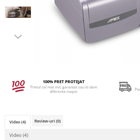
100% PRET PROTEJAT
Pretul cel mai mic garantat sau iti dam
Pe
diferenta inapoi.
Review-uri
(0)
Video
(4)
Video
(4)