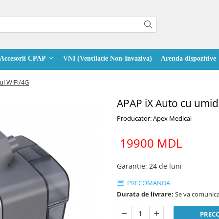
Accesorii CPAP
VNI (Ventilatie Non-Invaziva)
Arenda dispozitive
ul WiFi/4G
APAP iX Auto cu umidi
Producator: Apex Medical
19900 MDL
Garantie
:
24 de luni
PRECOMANDA
Durata de livrare:
Se va comunica
PREC