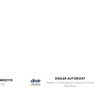
DEALER AUTORIZAT
68022110
Dealer si distribuitor autorizat Drive
4/24
Devilbiss