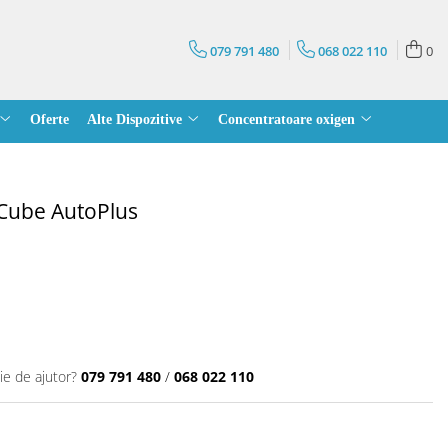
079 791 480
068 022 110
0
Oferte
Alte Dispozitive
Concentratoare oxigen
pCube AutoPlus
ie de ajutor?
079 791 480
/
068 022 110