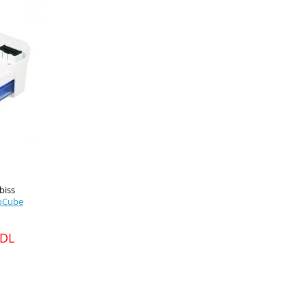
biss
epCube
MDL