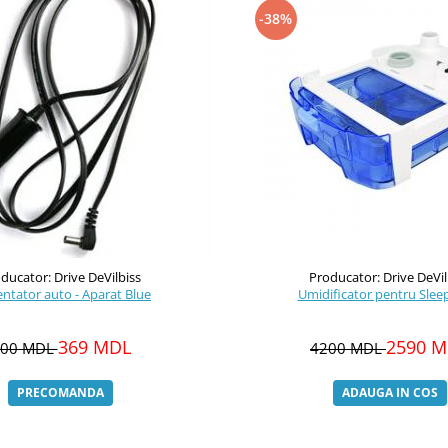
-38%
ducator: Drive DeVilbiss
Producator: Drive DeVil
Alimentator auto - Aparat Blue
Umidificator pentru Sle
369 MDL
2590 
500 MDL
4200 MDL
PRECOMANDA
ADAUGA IN COS