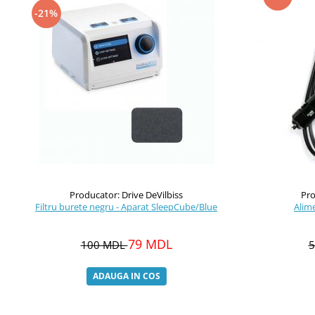
-21%
Producator: Drive DeVilbiss
Pro
Filtru burete negru - Aparat SleepCube/Blue
79 MDL
100 MDL
ADAUGA IN COS