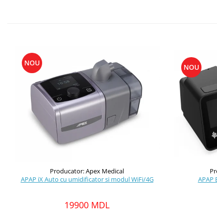
NOU
NOU
Pr
Producator: Apex Medical
APAP B
APAP iX Auto cu umidificator si modul WiFi/4G
19900 MDL