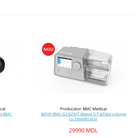
NOU
cal
Producator: BMC Medical
ni BMC
BiPAP BMC G3 B25VT Bilevel S/T &Tidal volume
cu Umidificator
29990 MDL