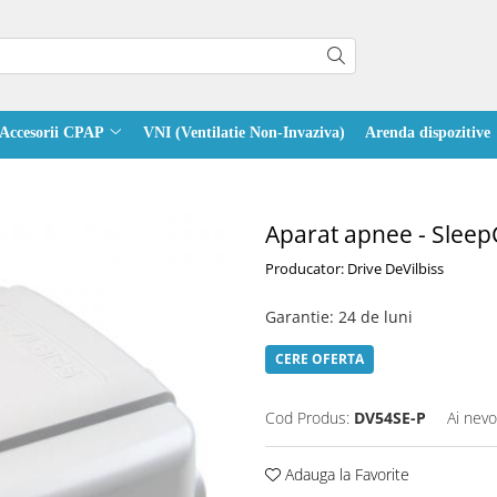
Accesorii CPAP
VNI (Ventilatie Non-Invaziva)
Arenda dispozitive
Aparat apnee - Slee
Producator: Drive DeVilbiss
Garantie
:
24 de luni
CERE OFERTA
Cod Produs:
DV54SE-P
Ai nevo
Adauga la Favorite