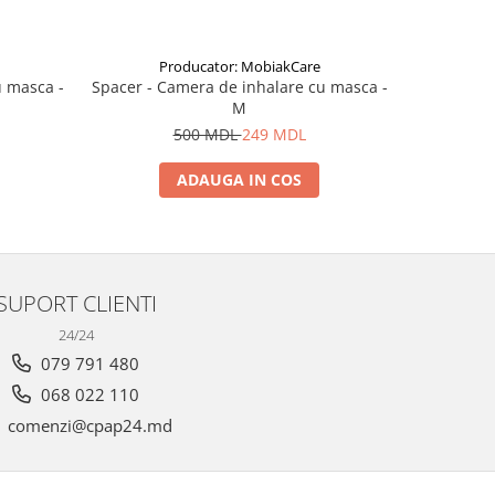
Producator: MobiakCare
P
u masca -
Spacer - Camera de inhalare cu masca -
Spacer - C
M
500 MDL
249 MDL
ADAUGA IN COS
SUPORT CLIENTI
24/24
079 791 480
068 022 110
comenzi@cpap24.md