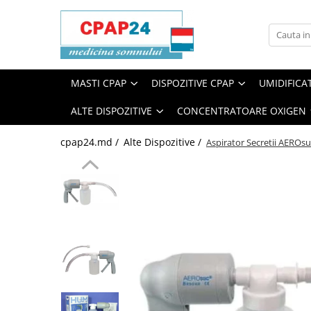
Masti CPAP
Dispozitive CPAP
Accesorii CPAP
Arenda dispozitive
Alte Dispozitive
Concentratoare oxigen
Masti Nazale
CPAP
Stocare / Descarcare date CPAP
CPAP
Nebulizatoare
Stationare
MASTI CPAP
DISPOZITIVE CPAP
UMIDIFICA
Masti Full Face
APAP
Alimentatoare / Baterii CPAP
APAP
Aspiratoare secretii
Portabile
ALTE DISPOZITIVE
CONCENTRATOARE OXIGEN
Masti Pillows
BiPAP (BiLevel)
Furtune / Adaptoare CPAP
BiPAP
Diagnosticare somn
Pulsoximetre
Masti Hybrid
Curatare si dezinfectare CPAP
VNI
Spacer (camera de inhalare)
Filtre concentratoare de oxigen
cpap24.md /
Alte Dispozitive /
Aspirator Secretii AEROsu
Accesorii Masti
Perna CPAP
Umidificatoare
Reabilitare
Statii reincarcare butelii oxigen
Filtre CPAP
Concentratoare de oxigen
Accesorii concentratoare de
oxigen
Software CPAP