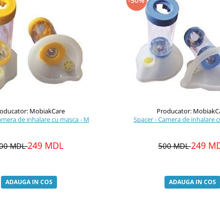
-50%
oducator: MobiakCare
Producator: MobiakC
amera de inhalare cu masca - M
Spacer - Camera de inhalare c
249 MDL
249 M
00 MDL
500 MDL
ADAUGA IN COS
ADAUGA IN COS