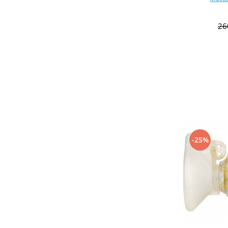
26
-25%