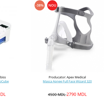
-38%
NOU
lbiss
Producator: Apex Medical
epCube
Masca Apnee Full Face Wizard 320
MDL
2790 MDL
4500 MDL