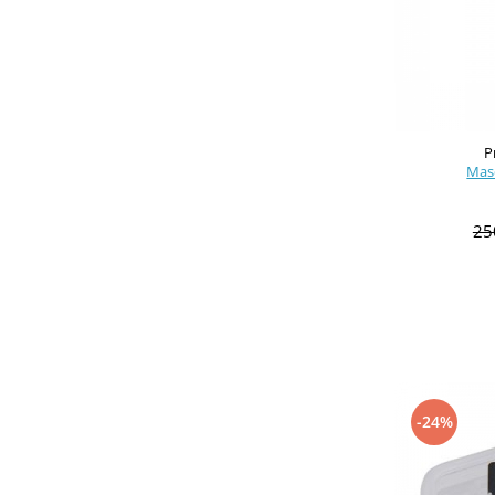
P
Mas
25
-24%