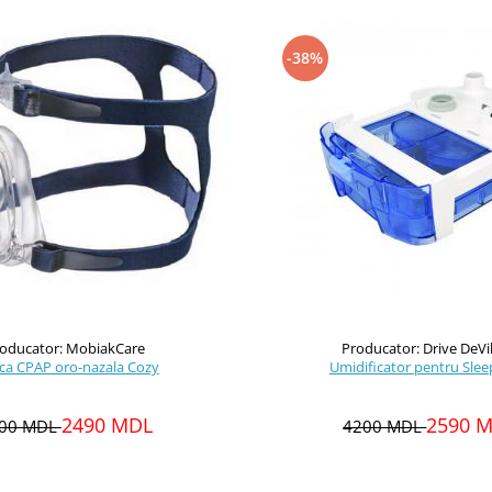
-38%
oducator: MobiakCare
Producator: Drive DeVi
ca CPAP oro-nazala Cozy
Umidificator pentru Sle
2490 MDL
2590 
00 MDL
4200 MDL