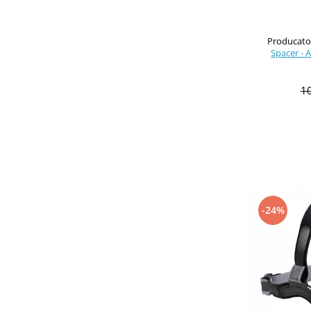
Producator
Spacer - 
1
-24%