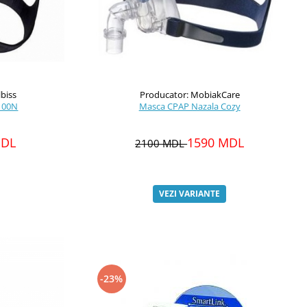
lbiss
Producator: MobiakCare
100N
Masca CPAP Nazala Cozy
MDL
1590 MDL
2100 MDL
VEZI VARIANTE
-23%