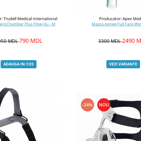
: Trudell Medical International
Producator: Apex Med
AeroChamber Plus Flow-Vu - M
Masca Apnee Full Face Wi
790 MDL
2490 
050 MDL
3300 MDL
ADAUGA IN COS
VEZI VARIANTE
-24%
NOU