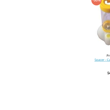
-50%
Pr
Spacer - C
5