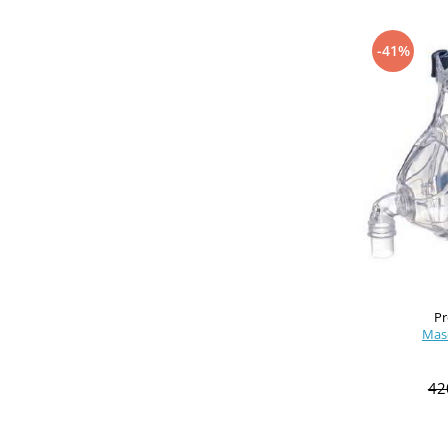
-41%
Pr
Mas
42