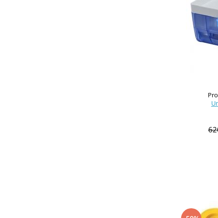
Pro
Um
62