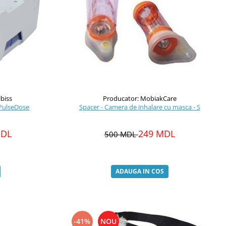
lbiss
Producator: MobiakCare
 PulseDose
Spacer - Camera de inhalare cu masca - S
MDL
249 MDL
500 MDL
ADAUGA IN COS
-41%
NOU