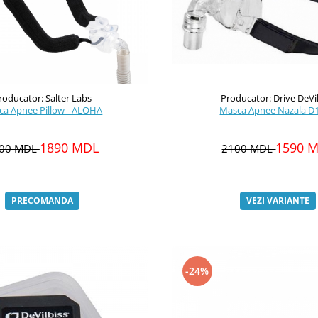
roducator: Salter Labs
Producator: Drive DeVi
ca Apnee Pillow - ALOHA
Masca Apnee Nazala D
1890 MDL
1590 
00 MDL
2100 MDL
PRECOMANDA
VEZI VARIANTE
-24%