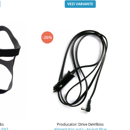
VEZI VARIANTE
-26%
abs
Producator: Drive DeVilbiss
YLENT
Alimentator auto - Aparat Blue