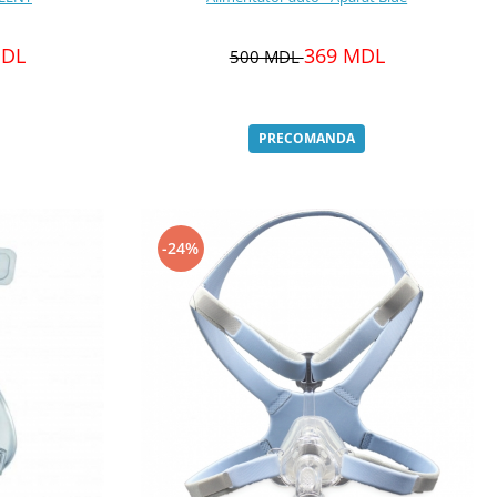
MDL
369 MDL
500 MDL
PRECOMANDA
-24%