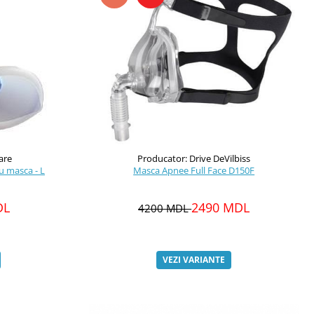
are
Producator: Drive DeVilbiss
u masca - L
Masca Apnee Full Face D150F
DL
2490 MDL
4200 MDL
VEZI VARIANTE