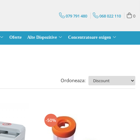
079 791 480
068 022 110
0
Oferte
Alte Dispozitive
Concentratoare oxigen
Ordoneaza:
-50%