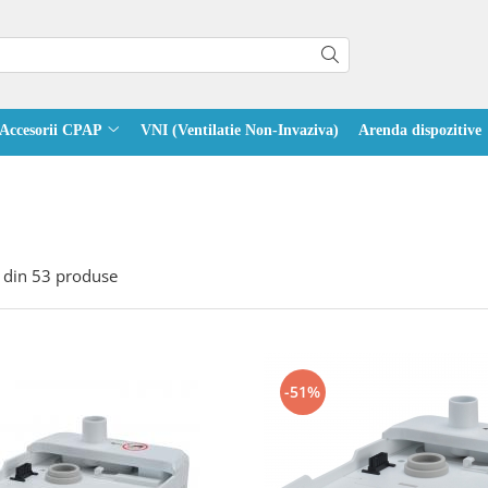
Accesorii CPAP
VNI (Ventilatie Non-Invaziva)
Arenda dispozitive
din
53
produse
-51%