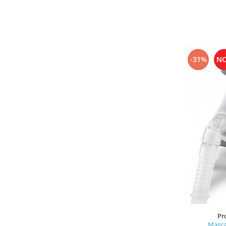
-31%
N
Pr
Masca