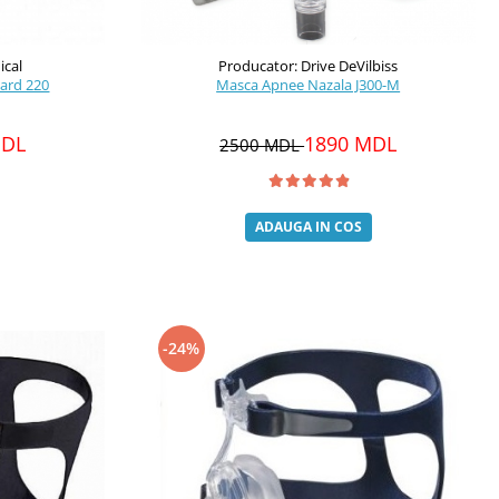
ical
Producator: Drive DeVilbiss
zard 220
Masca Apnee Nazala J300-M
MDL
1890 MDL
2500 MDL
ADAUGA IN COS
-24%