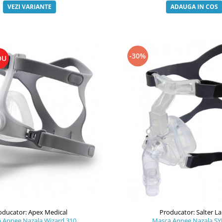
VEZI VARIANTE
ADAUGA IN COS
-30%
OU
oducator: Apex Medical
Producator: Salter L
 Apnee Nazala Wizard 310
Masca Apnee Nazala S