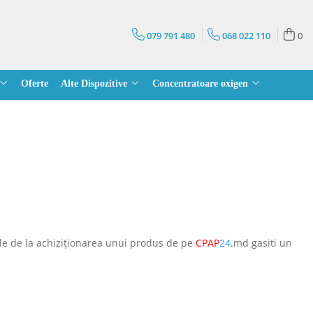
079 791 480
068 022 110
0
Oferte
Alte Dispozitive
Concentratoare oxigen
zile de la achiziționarea unui produs de pe
CPAP
24
.md gasiti un