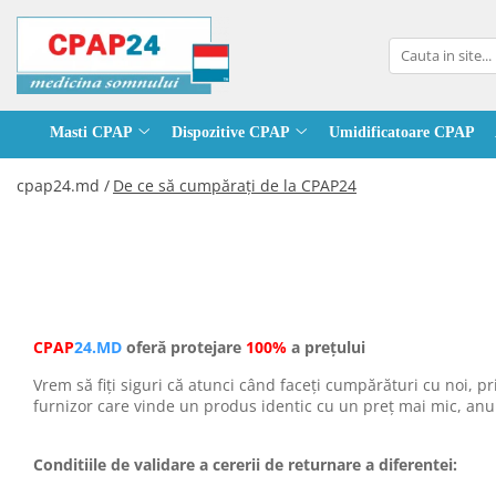
Masti CPAP
Dispozitive CPAP
Accesorii CPAP
Arenda dispozitive
Alte Dispozitive
Concentratoare oxigen
Masti Nazale
CPAP
Stocare / Descarcare date CPAP
CPAP
Nebulizatoare
Stationare
Masti CPAP
Dispozitive CPAP
Umidificatoare CPAP
Masti Full Face
APAP
Alimentatoare / Baterii CPAP
APAP
Aspiratoare secretii
Portabile
cpap24.md /
De ce să cumpăraţi de la CPAP24
Masti Pillows
BiPAP (BiLevel)
Furtune / Adaptoare CPAP
BiPAP
Diagnosticare somn
Pulsoximetre
Masti Hybrid
Curatare si dezinfectare CPAP
VNI
Spacer (camera de inhalare)
Filtre concentratoare de oxigen
Accesorii Masti
Perna CPAP
Umidificatoare
Reabilitare
Statii reincarcare butelii oxigen
Filtre CPAP
Concentratoare de oxigen
Accesorii concentratoare de oxigen
Software CPAP
CPAP
24.MD
oferă protejare
100%
a prețului
Vrem să fiți siguri că atunci când faceți cumpărături cu noi, p
furnizor care vinde un produs identic cu un preț mai mic, anun
Conditiile de validare a cererii de returnare a diferentei: