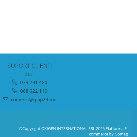
SUPORT CLIENTI
24/24
079 791 480
068 022 110
comenzi@cpap24.md
©Copyright OXIGEN INTERNATIONAL SRL 2026
Platforma E-
commerce by Gomag