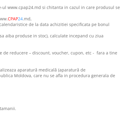
ite-ul www.cpap24.md si chitanta in cazul in care produsul se
www.
CPAP
24
.md,
calendaristice de la data achizitiei specificata pe bonul
e sa aiba produse in stoc), calculate incepand cu ziua
e de reducere – discount, voucher, cupon, etc - fara a tine
ializeaza
aparatură medicală (aparatură de
epublica Moldova, care nu se afla in procedura generala de
ptamanii.