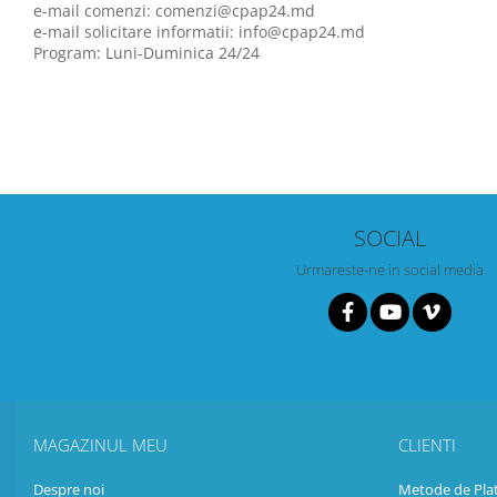
e-mail comenzi: comenzi@cpap24.md
e-mail solicitare informatii: info@cpap24.md
Program: Luni-Duminica 24/24
SOCIAL
Urmareste-ne in social media
MAGAZINUL MEU
CLIENTI
Despre noi
Metode de Pla