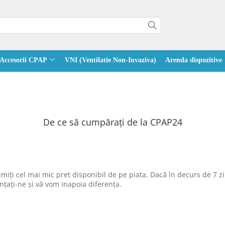
Accesorii CPAP
VNI (Ventilatie Non-Invaziva)
Arenda dispozitive
De ce să cumpăraţi de la CPAP24
rimiți cel mai mic pret disponibil de pe piata. Dacă în decurs de 7 
țați-ne și vă vom inapoia diferența.