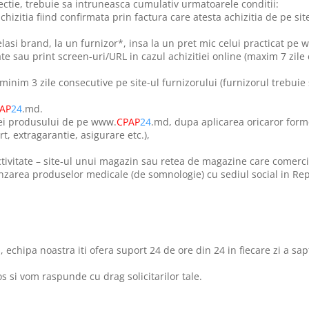
ctie, trebuie sa intruneasca cumulativ urmatoarele conditii:
chizitia fiind confirmata prin factura care atesta achizitia de pe s
lasi brand, la un furnizor*, insa la un pret mic celui practicat pe 
te sau print screen-uri/URL in cazul achizitiei online (maxim 7 zile 
il minim 3 zile consecutive pe site-ul furnizorului (furnizorul trebui
AP
24
.md.
tiei produsului de pe www.
CPAP
24
.md, dupa aplicarea oricaror form
rt, extragarantie, asigurare etc.),
ctivitate – site-ul unui magazin sau retea de magazine care comerc
anzarea produselor medicale (
de somnologie)
cu sediul social in R
, echipa noastra iti ofera suport 24 de ore din 24 in fiecare zi a sa
 si vom raspunde cu drag solicitarilor tale.