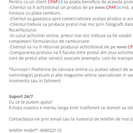
Pentru ca un client
CPAP
24
sa poata beneficia de aceasta prote
-Clientul sa fi achizitionat un produs de pe www.
CPAP
24
.md, a
livreaza cu plata ramburs.
-Clientul sa gaseasca spre comercializare acelasi produs si ace
-Clientul trebuie sa probeze pretul mai mic prin fotografii data
fiscal/factura).
-In cazul achizitiei online, pretul mai mic trebuie sa fie valab
completarii formularului de rambursare.
-Clientul sa nu fi returnat produsul achizitionat de pe www.
CP
-Compararea pretului va fi facuta intre pretul din ziua achizi
cont de pretul altor servicii asociate (exemplu: cost de transpo
*Furnizor= Platforme de vânzare online cu acelasi obiect de a
somnologie)
precum si alte magazine online specializate in v
insolventa sau in faliment.
Suport 24/7
Cu ce te putem ajuta?
Echipa noastra e mereu langa tine! Indiferent ce doresti sa stii
Contacteaza-ne prin email sau la numarul de telefon de mai jos
telefon mobil*: 068022110