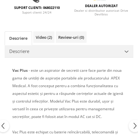
DEALER AUTORIZAT
SUPORT CLIENTI: 068022110
Dealer si distribuitor autorizat Drive
Suport clienti 24/24
Devilbiss
Video
(2)
Review-uri
(0)
Descriere
Descriere
Vac Plus
- este un aspirator de secretii care face parte din noua
gama de unități de aspirație portabile ale producatorului APEX
Medical. A fost conceput pentru a combina funcționalitatea cu
aspectul estetic și pentru a răspunde cerințelor actuale de igienă
şi controlul infecţiilor. Modelul Vac Plus este durabil, ușor și
versatil în ceea ce privește utilizarea pentru managementul
secrețiilor, poate fi folosit atat în modul AC cat si DC.
Vac Plus este echipat cu baterie reîncărcabilă, telecomandă și