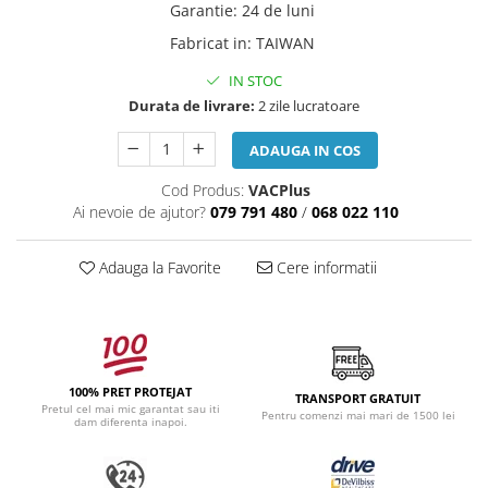
Garantie
:
24 de luni
Fabricat in
:
TAIWAN
IN STOC
Durata de livrare:
2 zile lucratoare
ADAUGA IN COS
Cod Produs:
VACPlus
Ai nevoie de ajutor?
079 791 480
/
068 022 110
Adauga la Favorite
Cere informatii
100% PRET PROTEJAT
TRANSPORT GRATUIT
Pretul cel mai mic garantat sau iti
Pentru comenzi mai mari de 1500 lei
dam diferenta inapoi.