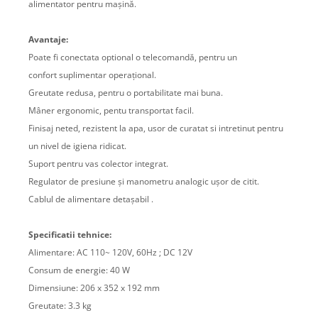
alimentator pentru mașină.
Avantaje:
Poate fi conectata optional o telecomandă, pentru un
confort suplimentar operațional.
Greutate redusa, pentru o portabilitate mai buna.
Mâner ergonomic, pentu transportat facil.
Finisaj neted, rezistent la apa, usor de curatat si intretinut pentru
un nivel de igiena ridicat.
Suport pentru vas colector integrat.
Regulator de presiune și manometru analogic ușor de citit.
Cablul de alimentare detașabil .
Specificatii tehnice:
Alimentare: AC 110~ 120V, 60Hz ; DC 12V
Consum de energie: 40 W
Dimensiune: 206 x 352 x 192 mm
Greutate: 3.3 kg