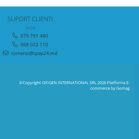
SUPORT CLIENTI
24/24
079 791 480
068 022 110
comenzi@cpap24.md
©Copyright OXIGEN INTERNATIONAL SRL 2026
Platforma E-
commerce by Gomag