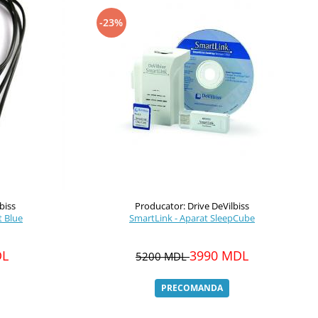
-23%
biss
Producator: Drive DeVilbiss
Alimentator auto - Aparat Blue
SmartLink - Aparat SleepCube
DL
3990 MDL
5200 MDL
PRECOMANDA