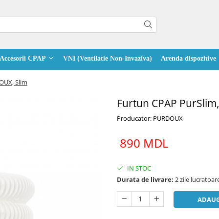
Accesorii CPAP
VNI (Ventilatie Non-Invaziva)
Arenda dispozitive
OUX, Slim
Furtun CPAP PurSlim,
Producator: PURDOUX
890 MDL
IN STOC
Durata de livrare:
2 zile lucratoar
ADAUG