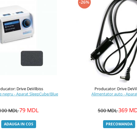
-26%
ducator: Drive DeVilbiss
Producator: Drive DeVil
Filtru burete negru - Aparat SleepCube/Blue
79 MDL
369 M
100 MDL
500 MDL
ADAUGA IN COS
PRECOMANDA