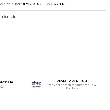
voie de ajutor?
079 791 480
/
068 022 110
informatii
DEALER AUTORIZAT
68022110
Dealer si distribuitor autorizat Drive
4/24
Devilbiss