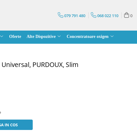
079 791 480
068 022 110
0
Oferte
Alte Dispozitive
Concentratoare oxigen
 Universal, PURDOUX, Slim
e
A IN COS