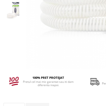
100% PRET PROTEJAT
Pretul cel mai mic garantat sau iti dam
Pe
diferenta inapoi.